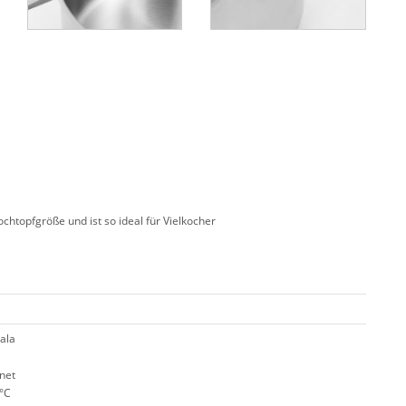
ochtopfgröße und ist so ideal für Vielkocher
kala
net
0°C