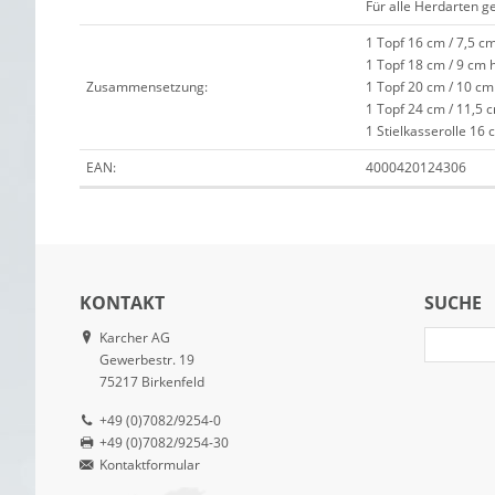
Für alle Herdarten g
1 Topf 16 cm / 7,5 c
1 Topf 18 cm / 9 cm 
Zusammensetzung:
1 Topf 20 cm / 10 cm
1 Topf 24 cm / 11,5 
1 Stielkasserolle 16 
EAN:
4000420124306
KONTAKT
SUCHE
Karcher AG
Gewerbestr. 19
75217 Birkenfeld
+49 (0)7082/9254-0
+49 (0)7082/9254-30
Kontaktformular