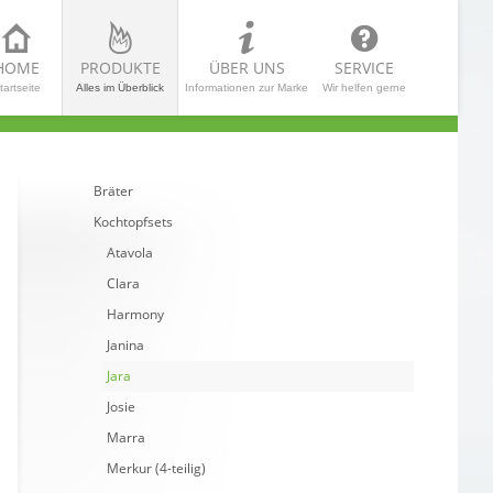
HOME
PRODUKTE
ÜBER UNS
SERVICE
tartseite
Alles im Überblick
Informationen zur Marke
Wir helfen gerne
Bräter
Kochtopfsets
Atavola
Clara
Harmony
Janina
Jara
Josie
Marra
Merkur (4-teilig)