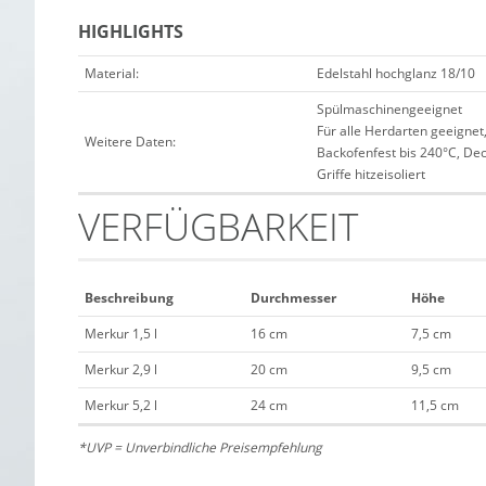
HIGHLIGHTS
Material:
Edelstahl hochglanz 18/10
Spülmaschinengeeignet
Für alle Herdarten geeignet
Weitere Daten:
Backofenfest bis 240°C, Dec
Griffe hitzeisoliert
VERFÜGBARKEIT
Beschreibung
Durchmesser
Höhe
Merkur 1,5 l
16 cm
7,5 cm
Merkur 2,9 l
20 cm
9,5 cm
Merkur 5,2 l
24 cm
11,5 cm
*UVP = Unverbindliche Preisempfehlung