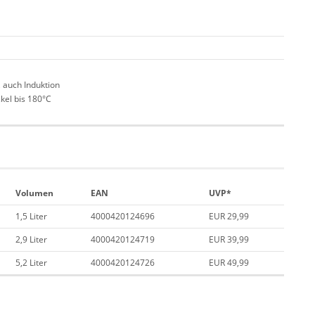
, auch Induktion
kel bis 180°C
Volumen
EAN
UVP*
1,5 Liter
4000420124696
EUR 29,99
2,9 Liter
4000420124719
EUR 39,99
5,2 Liter
4000420124726
EUR 49,99