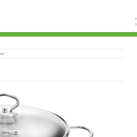
S
kur