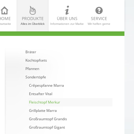
HOME
PRODUKTE
ÜBER UNS
SERVICE
tartseite
Alles im Überblick
Informationen zur Marke
Wir helfen gerne
Bräter
Kochtopfsets
Pfannen
Sondertöpfe
Crêpespfanne Marra
Entsafter Vital
Fleischtopf Merkur
Grillplatte Marra
Großraumtopf Grandis
Großraumtopf Gigant